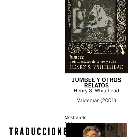
JUMBEE Y OTROS
RELATOS
Henry S. Whitehead
Valdemar (2001)
Mostrando
156
Traducciones
Ordenar por:
de
156